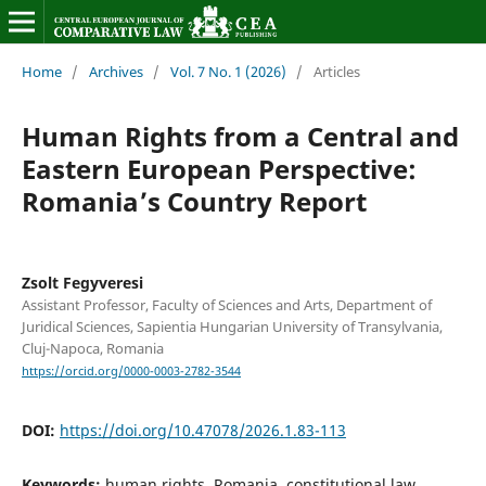
Home
/
Archives
/
Vol. 7 No. 1 (2026)
/
Articles
Human Rights from a Central and
Eastern European Perspective:
Romania’s Country Report
Zsolt Fegyveresi
Assistant Professor, Faculty of Sciences and Arts, Department of
Juridical Sciences, Sapientia Hungarian University of Transylvania,
Cluj-Napoca, Romania
https://orcid.org/0000-0003-2782-3544
DOI:
https://doi.org/10.47078/2026.1.83-113
Keywords:
human rights, Romania, constitutional law,