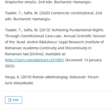
drepturilor omului. 2nd edn. Bucharest: Hamangiu.
Toader, T., Safta, M. (2020) Contencios constituțional. 2nd
edn. Bucharest: Hamangiu.
Toader, T., Safta, M. (2013) ‘Achieving Fundamental Rights
Through Constitutional Case-Law’, Annual Scientific Session
of the ‘Acad. Andrei Rădulescu’ Legal Research Institute of
Romanian Academy-Continuity and Discontinuity in
Romanian law [Online]. Available at:
https://ssrn.com/abstract=2319951
(Accessed: 15 January
2025).
Varga, A. (2019) Román alkotmányjog. Kolozsvár: Forum
Iuris Könyvkiadó.
PDF