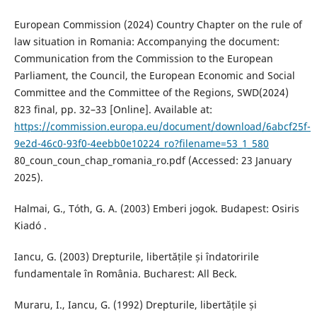
European Commission (2024) Country Chapter on the rule of
law situation in Romania: Accompanying the document:
Communication from the Commission to the European
Parliament, the Council, the European Economic and Social
Committee and the Committee of the Regions, SWD(2024)
823 final, pp. 32–33 [Online]. Available at:
https://commission.europa.eu/document/download/6abcf25f-
9e2d-46c0-93f0-4eebb0e10224_ro?filename=53_1_580
80_coun_coun_chap_romania_ro.pdf (Accessed: 23 January
2025).
Halmai, G., Tóth, G. A. (2003) Emberi jogok. Budapest: Osiris
Kiadó .
Iancu, G. (2003) Drepturile, libertățile și îndatoririle
fundamentale în România. Bucharest: All Beck.
Muraru, I., Iancu, G. (1992) Drepturile, libertățile și